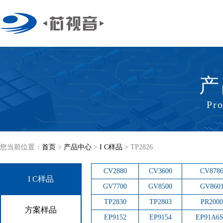
产
Pro
您当前位置：
首页
>
产品中心
>
I C样品
>
TP2826
CV2880
CV3600
CV878
I C样品
GV7700
GV8500
GV860
TP2830
TP2803
PR2000
方案样品
EP9152
EP9154
EP91A6