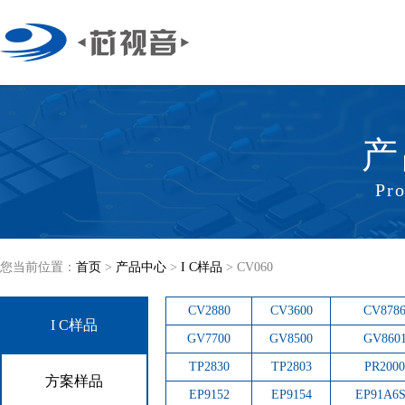
产
Pro
您当前位置：
首页
>
产品中心
>
I C样品
>
CV060
CV2880
CV3600
CV878
I C样品
GV7700
GV8500
GV860
TP2830
TP2803
PR2000
方案样品
EP9152
EP9154
EP91A6